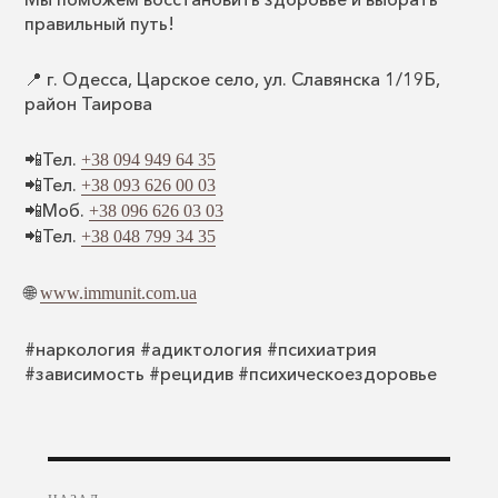
правильный путь!
📍 г. Одесса, Царское село, ул. Славянска 1/19Б,
район Таирова
📲Тел.
+38 094 949 64 35
📲Тел.
+38 093 626 00 03
📲Моб.
+38 096 626 03 03
📲Тел.
+38 048 799 34 35
🌐
www.immunit.com.ua
#наркология #адиктология #психиатрия
#зависимость #рецидив #психическоездоровье
Навигация