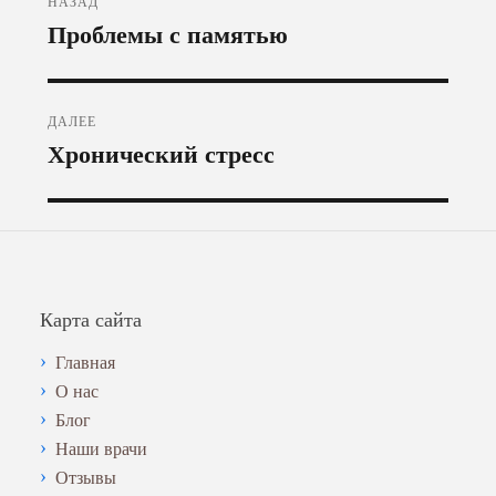
НАЗАД
по
Предыдущая
Проблемы с памятью
запись:
записям
ДАЛЕЕ
Следующая
Хронический стресс
запись:
Карта сайта
Главная
О нас
Блог
Наши врачи
Отзывы