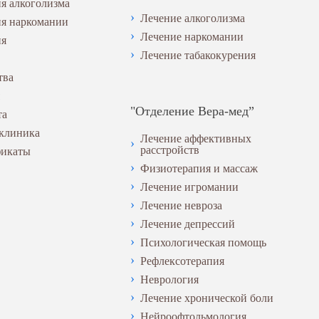
я алкоголизма
Лечение алкоголизма
ия наркомании
Лечение наркомании
ия
Лечение табакокурения
тва
"Отделение Вера-мед”
та
 клиника
Лечение аффективных
расстройств
фикаты
Физиотерапия и массаж
Лечение игромании
Лечение невроза
Лечение депрессий
Психологическая помощь
Рефлексотерапия
Неврология
Лечение хронической боли
Нейроофтольмология