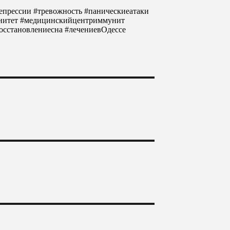
епрессии
#тревожность
#паническиеатаки
нитет
#медицинскийцентриммунит
осстановлениесна #лечениевОдессе