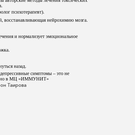
 авторские методы лечения токсических
а.
ролог психотерапевт).
й, восстанавливающая нейрохимию мозга.
ечения и нормализует эмоциональное
ржка.
уться назад.
 депрессивные симптомы – это не
спешно в МЦ «ИММУНИТ»
айон Таирова