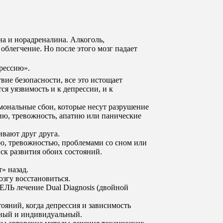
а и норадреналина. Алкоголь,
облегчение. Но после этого мозг падает
рессию».
вие безопасности, все это истощает
ся уязвимость и к депрессии, и к
мональные сбои, которые несут разрушение
сию, тревожность, апатию или панические
ивают друг друга.
, тревожностью, проблемами со сном или
к развития обоих состояний.
» назад.
озгу восстановиться.
лечение Dual Diagnosis (двойной
ояний, когда депрессия и зависимость
ьный и индивидуальный.