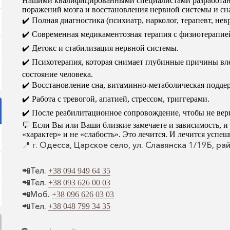
Нашими квалифицированными специалистами разработаны
поражений мозга и восстановления нервной системы и сн
✔️
Полная диагностика (психиатр, нарколог, терапевт, нев
✔️
Современная медикаментозная терапия с физиотерапие
✔️ Детокс и стабилизация нервной системы.
✔️ Психотерапия, которая снимает глубинные причины вл
состояние человека.
✔️ Восстановление сна, витаминно-метаболическая подде
✔️ Работа с тревогой, апатией, стрессом, триггерами.
✔️
После реабилитационное сопровождение, чтобы не верн
💬 Если Вы или Ваши близкие замечаете и зависимость, и
«характер» и не «слабость». Это лечится. И лечится у
📍 г. Одесса, Царское село, ул. Славянска 1/19Б, р
📲Тел.
+38 094 949 64 35
📲Тел.
+38 093 626 00 03
📲Моб.
+38 096 626 03 03
📲Тел.
+38 048 799 34 35