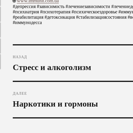
🌐
www.immunit.com.ua
#депрессия
#зависимость
#лечениезависимости
#лечениед
#психиатрия
#психотерапия
#психическоездоровье
#имму
#реабилитация
#детоксикация #стабилизациясостояния #в
#иммунодесса
Навигация
НАЗАД
по
Предыдущая
Стресс и алкоголизм
записям
запись:
ДАЛЕЕ
Следующая
Наркотики и гормоны
запись: