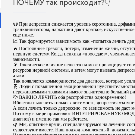
ПОЧЕМУ так происходит?👇
🧐
При депрессии снижается уровень серотонина, дофамин
транквилизаторы, наркотики дают краткое, искусственное 
еще ниже.
📈 Так формируется зависимость как «попытка лечить деп
🔥 Постоянные тревоги, потери, изменение жизни, отсутст
нервную систему. Когда психика «проседает», увеличивает
зависимости.
🎇 Токсическое влияние веществ на мозг провоцирует гор
ресурсов нервной системы, а затем могут вызвать депрес
атаки.
Так появляется коммордность: два диагноза, которые усил
🧬 Люди с повышенной эмоциональной чувствительностью
переживаемыми травмами имеют значительно больший рис
💡 ВАЖНО ЛЕЧИТЬ оба расстройства одновременно!
Ибо если вылечить только зависимость, депрессия «затянет
А если лечить только депрессию, то зависимость не даст м
Поэтому в мире применяют ИНТЕГРИРОВАННУЮ МОДЕЛЬ 
диагноз) и именно так мы работаем.
🌿 Мы, опытные врачи, специализируемся на лечении сост
существуют вместе. Наш подход комплексный, доказател