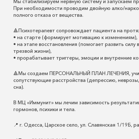
Мы стабилизируем нервную систему и запускаем пр
При необходимости проводим двойную алко/нарко
полного отказа от вещества.
🔺Психотерапевт сопровождает пациента на протяж
• на старте (формирует мотивацию к изменениям),
• на этапе восстановления (помогает развить силу 
трезвой жизни),
• прорабатывает триггеры, эмоции и внутренние к
🔺Мы создаем ПЕРСОНАЛЬНЫЙ ПЛАН ЛЕЧЕНИЯ, учиты
сопутствующие расстройства (депрессию, неврозы
сна).
В МЦ «Иммунит» мы лечим зависимость результати
гормонов, психики и тела.
📍 г. Одесса, Царское село, ул. Славянская 1/19Б, 