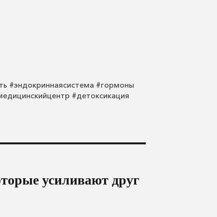
ть #эндокриннаясистема #гормоны
медицинскийцентр #детоксикация
оторые усиливают друг