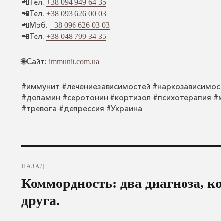
📲Тел.
+38 094 949 64 35
📲Тел.
+38 093 626 00 03
📲Моб.
+38 096 626 03 03
📲Тел.
+38 048 799 34 35
🌐Сайт:
immunit.com.ua
#иммунит #лечениезависимостей #наркозависимос
#допамин #серотонин #кортизол #психотерапия #
#тревога #депрессия #Украина
Навигация
НАЗАД
по
Предыдущая
Коммордность: два диагноза, к
записям
запись:
друга.