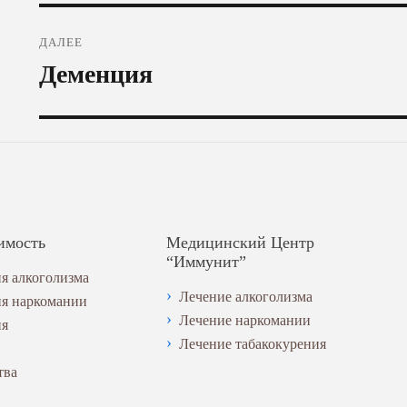
ДАЛЕЕ
Следующая
Деменция
запись:
имость
Медицинский Центр
“Иммунит”
я алкоголизма
Лечение алкоголизма
ия наркомании
Лечение наркомании
ия
Лечение табакокурения
тва