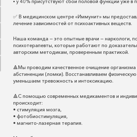
▪️ у 40% присутствуют сбои половой функции уже в
✅ В медицинском центре «Иммунит» мы предостав
лечение зависимостей от психоактивных веществ.
Наша команда — это опытные врачи — наркологи, пс
психотерапевты, которые работают по доказател
авторским методикам, проверенным практикой.
🔺Мы проводим качественное очищение организма 
абстиненции (ломки). Восстанавливаем физическую
уменьшаем тревожность и интоксикацию.
🔺С помощью современных медикаментов и индив
происходит:
• стимуляция мозга,
• фотобиостимуляция,
• магнито-лазерная терапия.