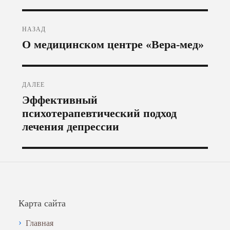
Навигация
НАЗАД
по
Предыдущая
О медицинском центре «Вера-мед»
запись:
записям
ДАЛЕЕ
Следующая
Эффективный
запись:
психотерапевтический подход
лечения депрессии
Карта сайта
Главная