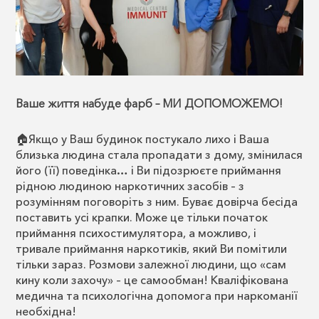
Ваше життя набуде фарб – МИ ДОПОМОЖЕМО!
🏠Якщо у Ваш будинок постукало лихо і Ваша
близька людина стала пропадати з дому, змінилася
його (її) поведінка… і Ви підозрюєте приймання
рідною людиною наркотичних засобів – з
розумінням поговоріть з ним. Буває довірча бесіда
поставить усі крапки. Може це тільки початок
приймання психостимулятора, а можливо, і
тривале приймання наркотиків, який Ви помітили
тільки зараз. Розмови залежної людини, що «сам
кину коли захочу» – це самообман! Кваліфікована
медична та психологічна допомога при наркоманії
необхідна!