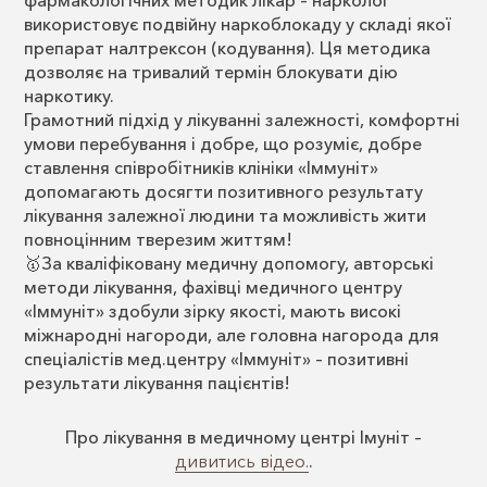
фармакологічних методик лікар – нарколог
використовує подвійну наркоблокаду у складі якої
препарат налтрексон (кодування). Ця методика
дозволяє на тривалий термін блокувати дію
наркотику.
Грамотний підхід у лікуванні залежності, комфортні
умови перебування і добре, що розуміє, добре
ставлення співробітників клініки «Іммуніт»
допомагають досягти позитивного результату
лікування залежної людини та можливість жити
повноцінним тверезим життям!
🥇За кваліфіковану медичну допомогу, авторські
методи лікування, фахівці медичного центру
«Іммуніт» здобули зірку якості, мають високі
міжнародні нагороди, але головна нагорода для
спеціалістів мед.центру «Іммуніт» – позитивні
результати лікування пацієнтів!
Про лікування в медичному центрі Імуніт –
дивитись відео.
.