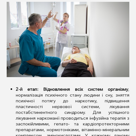
2-й етап: Відновлення всіх систем організму
,
нормалізація психічного стану людини і сну, зняття
психічної потягу до наркотику, підвищення
пластичності нервової системи, лікування
постабстинентного синдрому. Для успішного
лікування наркоманії проводиться інфузійна терапія з
заспокійливими, гепато- та кардіопротекторними
препаратами, нормотоніками, вітамінно-мінеральним
комплексом, амінокислотами. У кожному даному