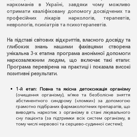
наркоманів в Україні, завдяки чому можливо
отримати кваліфіковану допомогу досвідчених та
професійних лікарів наркологів, терапевтів,
неврологів, психіатрів та психотерапевтів.
На підставі світових відкриттів, власного досвіду та
глибоких знань нашими фахівцями створена
унікальна 3-х етапна програма анонімної допомоги
наркозалежним людям, що включає такі етапи:
Програма перевірена на практиці і показала високі
позитивні результати.
1-й етап: Повна та якісна детоксикація організму
(очищення організму), м’яке та безболісне зняття
абстинентного синдрому («ломки») за допомогою
грамотно підібраних фармакологічних препаратів, що
виводять наркотик з організму в стані лікувального
сну пацієнта (за підтримки всіх систем організму, в
тому числі нервової та серцево-судинної систем);