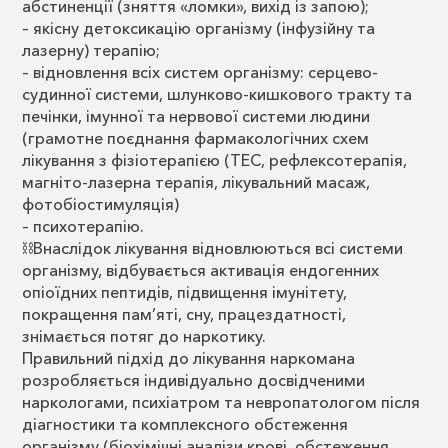
абстиненції (зняття «ломки», вихід із запою);
– якісну детоксикацію організму (інфузійну та
лазерну) терапію;
– відновлення всіх систем організму: серцево-
судинної системи, шлунково-кишкового тракту та
печінки, імунної та нервової системи людини
(грамотне поєднання фармакологічних схем
лікування з фізіотерапією (ТЕС, рефлексотерапія,
магніто-лазерна терапія, лікувальний масаж,
фотобіостимуляція)
– психотерапію.
⛓Внаслідок лікування відновлюються всі системи
організму, відбувається активація ендогенних
опіоїдних пептидів, підвищення імунітету,
покращення пам’яті, сну, працездатності,
знімається потяг до наркотику.
Правильний підхід до лікування наркомана
розробляється індивідуально досвідченими
наркологами, психіатром та невропатологом після
діагностики та комплексного обстеження
організму (біохімічні аналізи крові, обстеження