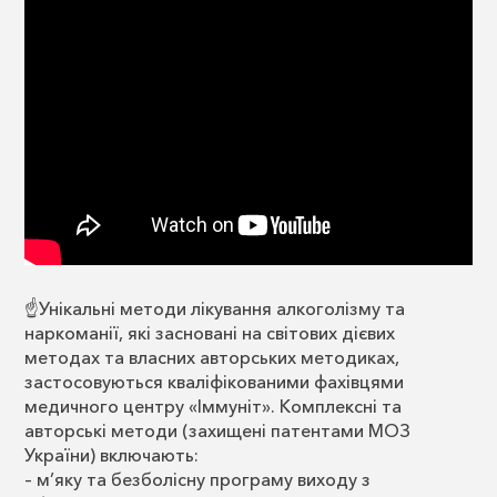
☝️Унікальні методи лікування алкоголізму та
наркоманії, які засновані на світових дієвих
методах та власних авторських методиках,
застосовуються кваліфікованими фахівцями
медичного центру «Іммуніт». Комплексні та
авторські методи (захищені патентами МОЗ
України) включають:
– м’яку та безболісну програму виходу з