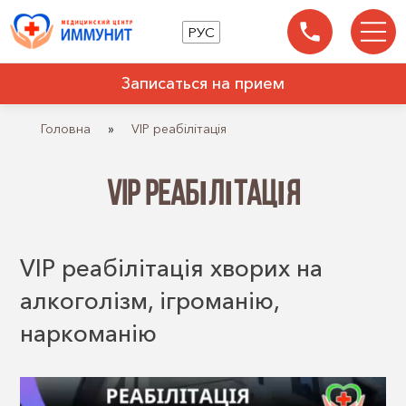
РУС
Записаться на прием
Головна
»
VIP реабілітація
VIP РЕАБІЛІТАЦІЯ
VIP реабілітація хворих на
алкоголізм, ігроманію,
наркоманію
Відеопрогравач