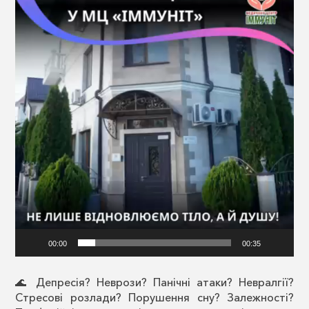
00:00
00:35
🌊 Депресія? Неврози? Панічні атаки? Невралгії?
Стресові розлади? Порушення сну? Залежності?