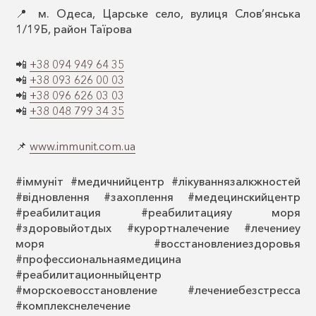
📍 м. Одеса, Царське село, вулиця Слов’янська
1/19Б, район Таїрова
📲
+38 094 949 64 35
📲
+38 093 626 00 03
📲
+38 096 626 03 03
📲
+38 048 799 34 35
📌
www.immunit.com.ua
#іммуніт #медичнийцентр #лікуваннязалкжностей
#відновлення #захоплення #медецинскийцентр
#реабилитация #реабилитацияу моря
#здоровыйотдых #курортналечение #лечениеу
моря #восстановлениездоровья
#профессиональнаямедицина
#реабилитационныйцентр
#морскоевосстановление #лечениебезстресса
#комплекснелечение