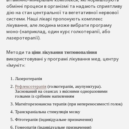
обмінні процеси в організмі та надають сприятливу
дію на стан центральної та вегетативної нервової
системи. Наші лікарі пропонують комплекс
лікування, але людина може вибрати програму
моно-(наприклад, один курс голкотерапії, або
лазеротерапії).
Методи та
ціни лікування тютюнопаління
використовувані у програмі лікування мед. центру
«Імуніт»:
Лазеротерапія
Рефлексотерапія
(голкотерапія, акупунктура).
Заснований на сеансах з якісними одноразовими
голками із срібним напиленням
Магніторезонансна терапія (при непереносимості голок)
Транскраніальна стимуляція мозку
Фітотерапія (індивідуальне призначення)
Гомеопатія (індивідуальне призначення)