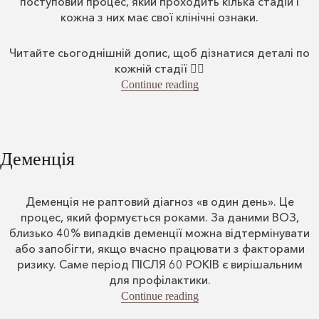
поступовий процес, який проходить кілька стадій і
кожна з них має свої клінічні ознаки.
Читайте сьогоднішній допис, щоб дізнатися деталі по
кожній стадії 👇🏻
“Стадії алкоголізму”
Continue reading
Деменція
Деменція не раптовий діагноз «в один день». Це
процес, який формується роками. За даними ВОЗ,
близько 40% випадків деменції можна відтермінувати
або запобігти, якщо вчасно працювати з факторами
ризику. Саме період ПІСЛЯ 60 РОКІВ є вирішальним
для профілактики.
“Деменція”
Continue reading