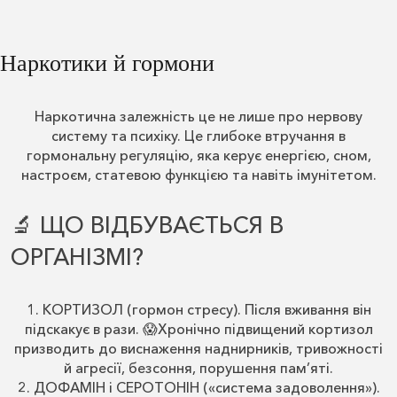
Наркотики й гормони
Наркотична залежність це не лише про нервову
систему та психіку. Це глибоке втручання в
гормональну регуляцію, яка керує енергією, сном,
настроєм, статевою функцією та навіть імунітетом.
🔬 ЩО ВІДБУВАЄТЬСЯ В
ОРГАНІЗМІ?
1. КОРТИЗОЛ (гормон стресу). Після вживання він
підскакує в рази. 😱Хронічно підвищений кортизол
призводить до виснаження наднирників, тривожності
й агресії, безсоння, порушення пам’яті.
2. ДОФАМІН і СЕРОТОНІН («система задоволення»).