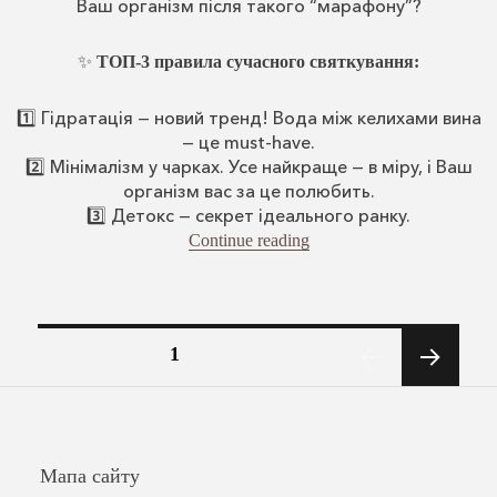
Ваш організм після такого “марафону”?
✨
ТОП-3 правила сучасного святкування:
1️⃣ Гідратація — новий тренд! Вода між келихами вина
— це must-have.
2️⃣ Мінімалізм у чарках. Усе найкраще — в міру, і Ваш
організм вас за це полюбить.
3️⃣ Детокс — секрет ідеального ранку.
“ТОП-3 правила сучасно
Continue reading
Навігація
PAGE
1
записів
NEXT
PAGE
Мапа сайту