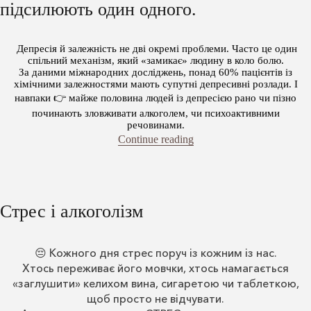
підсилюють один одного.
Депресія й залежність не дві окремі проблеми. Часто це один
спільний механізм, який «замикає» людину в коло болю.
За даними міжнародних досліджень, понад 60% пацієнтів із
хімічними залежностями мають супутні депресивні розлади. І
навпаки 👉 майже половина людей із депресією рано чи пізно
починають зловживати алкоголем, чи психоактивними
речовинами.
“Коморбідність: два діа
Continue reading
Стрес і алкоголізм
😔 Кожного дня стрес поруч із кожним із нас.
Хтось переживає його мовчки, хтось намагається
«заглушити» келихом вина, сигаретою чи таблеткою,
щоб просто не відчувати.