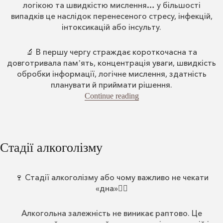
логікою та швидкістю мислення… у більшості
випадків це наслідок перенесеного стресу, інфекцій,
інтоксикацій або інсульту.
🔬 В першу чергу страждає короткочасна та
довготривала памʼять, концентрація уваги, швидкість
обробки інформації, логічне мислення, здатність
планувати й приймати рішення.
“Проблеми з пам’ятю”
Continue reading
Стадії алкоголізму
🍷 Стадії алкоголізму або чому важливо не чекати
«дна»👇🏻
Алкогольна залежність не виникає раптово. Це