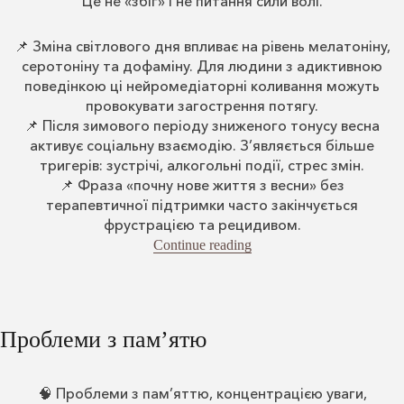
Це не «збіг» і не питання сили волі.
📌 Зміна світлового дня впливає на рівень мелатоніну,
серотоніну та дофаміну. Для людини з адиктивною
поведінкою ці нейромедіаторні коливання можуть
провокувати загострення потягу.
📌 Після зимового періоду зниженого тонусу весна
активує соціальну взаємодію. З’являється більше
тригерів: зустрічі, алкогольні події, стрес змін.
📌 Фраза «почну нове життя з весни» без
терапевтичної підтримки часто закінчується
фрустрацією та рецидивом.
“Весняне загострення дл
Continue reading
Проблеми з пам’ятю
🧠 Проблеми з пам’яттю, концентрацією уваги,