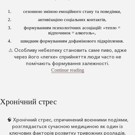
сезонною зміною емоційного стану та поведінки,
активізацією соціальних контактів,
формуванням психологічних асоціацій: «тепло =
відпочинок = алкоголь»,
швидким формуванням дофамінового підкріплення.
⚠️ Особливу небезпеку становить саме пиво, адже
через його «легке» сприйняття люди часто не
помічають формування залежності.
“Чому з потеплінням зро
Continue reading
Хронічний стрес
🧠 Хронічний стрес, спричинений воєнними подіями,
розглядається сучасною медициною як один із
ключових факторів розвитку тривожних розладів,