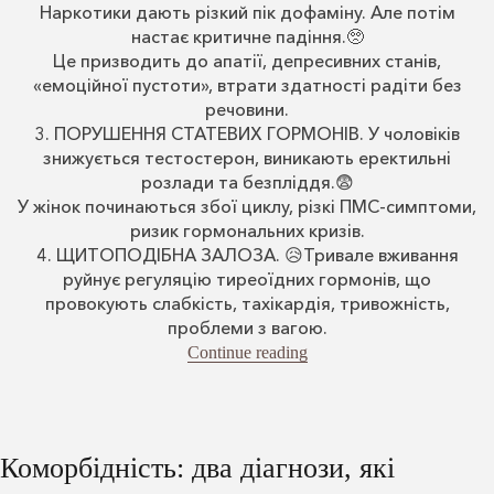
Наркотики дають різкий пік дофаміну. Але потім
настає критичне падіння.🥺
Це призводить до апатії, депресивних станів,
«емоційної пустоти», втрати здатності радіти без
речовини.
3. ПОРУШЕННЯ СТАТЕВИХ ГОРМОНІВ. У чоловіків
знижується тестостерон, виникають еректильні
розлади та безпліддя.😨
У жінок починаються збої циклу, різкі ПМС-симптоми,
ризик гормональних кризів.
4. ЩИТОПОДІБНА ЗАЛОЗА. 😥Тривале вживання
руйнує регуляцію тиреоїдних гормонів, що
провокують слабкість, тахікардія, тривожність,
проблеми з вагою.
“Наркотики й гормони”
Continue reading
Коморбідність: два діагнози, які