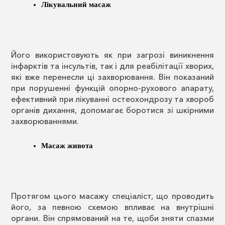
Лікувальний масаж
Його використовують як при загрозі виникнення
інфарктів та інсультів, так і для реабілітації хворих,
які вже перенесли ці захворювання. Він показаний
при порушенні функцій опорно-рухового апарату,
ефективний при лікуванні остеохондрозу та хвороб
органів дихання, допомагає боротися зі шкірними
захворюваннями.
Масаж живота
Протягом цього масажу спеціаліст, що проводить
його, за певною схемою впливає на внутрішні
органи. Він спрямований на те, щоби зняти спазми