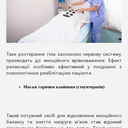
Таке розтирання тіла заспокоює нервову систему,
призводить до емоційного врівноваження. Ефект
релаксації особливо ефективний у поєднанні з
психологічною реабілітацією пацієнта.
Масаж гарячим камінням (стоунтерапія)
Такий потужний засіб для відновлення емоційного
балансу та зняття напруги м’язів став відомий
вітчизняним фахівцям не так давно. Такий масаж