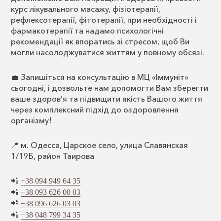
курс лікувального масажу, фізіотерапії,
рефлексотерапії, фітотерапії, при необхідності і
фармакотерапії та надамо психологічні
рекомендації як впоратись зі стресом, щоб Ви
могли насолоджуватися життям у повному обсязі.
💼 Запишіться на консультацію в МЦ «Іммуніт»
сьогодні, і дозвольте нам допомогти Вам зберегти
ваше здоров’я та підвищити якість Вашого життя
через комплексний підхід до оздоровлення
організму!
📍 м. Одесса, Царское село, улица Славянская
1/19Б, район Таирова
📲
+38 094 949 64 35
📲
+38 093 626 00 03
📲
+38 096 626 03 03
📲
+38 048 799 34 35