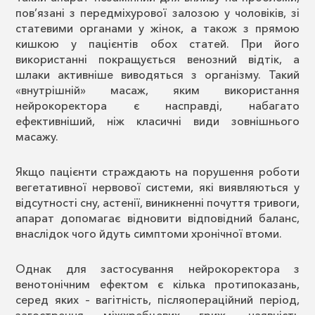
пов’язані з передміхурової залозою у чоловіків, зі
статевими органами у жінок, а також з прямою
кишкою у пацієнтів обох статей. При його
використанні покращується венозний відтік, а
шлаки активніше виводяться з організму. Такий
«внутрішній» масаж, яким використання
нейрокоректора є насправді, набагато
ефективніший, ніж класичні види зовнішнього
масажу.
Якщо пацієнти страждають на порушення роботи
вегетативної нервової системи, які виявляються у
відсутності сну, астенії, виникненні почуття тривоги,
апарат допомагає відновити відповідний баланс,
внаслідок чого йдуть симптоми хронічної втоми.
Однак для застосування нейрокоректора з
венотонічним ефектом є кілька протипоказань,
серед яких – вагітність, післяопераційний період,
загострення міжхребцевих гриж, наявність