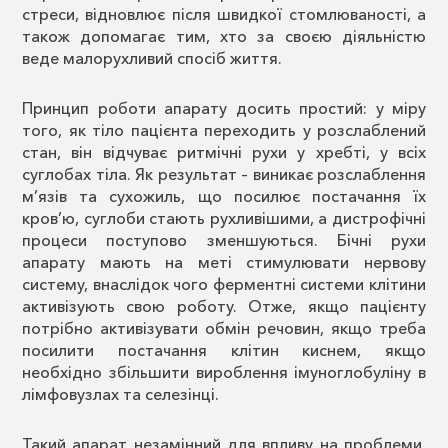
стреси, відновлює після швидкої стомлюваності, а
також допомагає тим, хто за своєю діяльністю
веде малорухливий спосіб життя.
Принцип роботи апарату досить простий: у міру
того, як тіло пацієнта переходить у розслаблений
стан, він відчуває ритмічні рухи у хребті, у всіх
суглобах тіла. Як результат – виникає розслаблення
м’язів та сухожиль, що посилює постачання їх
кров’ю, суглоби стають рухливішими, а дистрофічні
процеси поступово зменшуються. Бічні рухи
апарату мають на меті стимулювати нервову
систему, внаслідок чого ферментні системи клітини
активізують свою роботу. Отже, якщо пацієнту
потрібно активізувати обмін речовин, якщо треба
посилити постачання клітин киснем, якщо
необхідно збільшити вироблення імуноглобуліну в
лімфовузлах та селезінці.
Такий апарат незамінний для впливу на проблеми,