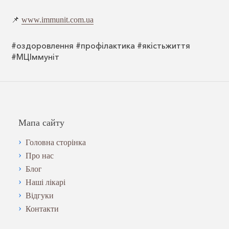
📌
www.immunit.com.ua
#оздоровлення #профілактика #якістьжиття
#МЦІммуніт
Мапа сайту
Головна сторінка
Про нас
Блог
Наші лікарі
Відгуки
Контакти