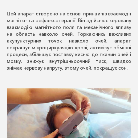
Цей апарат створено на основі принципів взаємодії
магніто- та рефлексотерапії. Він здійснює керовану
взаємодію магнітного поля та механічного впливу
на область навколо очей. Торкаючись важливих
акупунктурних точок навколо очей, апарат
покращує мікроциркуляцію крові, активізує обмінні
процеси, збільшує поставку кисню до тканин очей і
мозку, знижує внутрішньоочний тиск, швидко
знімає нервову напругу, втому очей, покращує сон.