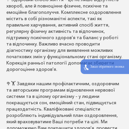
хвороб, але й повноцінне фізичне, психічне та
емоційне благополуччя. Комплексне оздоровлення
містить в собі різноманітні аспекти, такі як
правильне харчування, активний спосіб життя,
регулярну фізичну активність та відпочинок,
підтримку психічного здоров’я та баланс у роботі
та відпочинку. Важливо вчасно проводити
діагностику організму для виявлення можливих
початкових змін у функціональному стані організму.
Корекція ранньої патології допомагає зберегти
Заказ обратного звонка
дорогоцінне здоров’я.
🥦🏋️ Завдяки нашим профілактичним, оздоровчим
та авторським програмам відновлення нервової
системи та в цілому організму – у людини
покращується сон, емоційний стан, підвищується
працездатність. Кваліфіковані спеціалісти
розробляють індивідуальний план оздоровлення,
який враховуватиме Ваші потреби та цілі. Ми
допоможемо Вам покращити здоров’я, провести