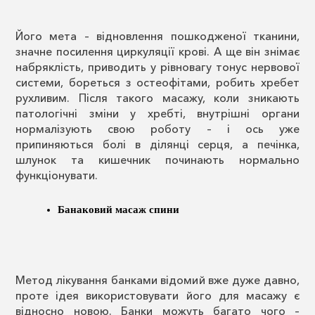
Його мета – відновлення пошкодженої тканини,
значне посилення циркуляції крові. А ще він знімає
набряклість, приводить у рівновагу тонус нервової
системи, бореться з остеофітами, робить хребет
рухливим. Після такого масажу, коли зникають
патологічні зміни у хребті, внутрішні органи
нормалізують свою роботу – і ось уже
припиняються болі в ділянці серця, а печінка,
шлунок та кишечник починають нормально
функціонувати.
Банаковий масаж спини
Метод лікування банками відомий вже дуже давно,
проте ідея використовувати його для масажу є
відносно новою. Банки можуть багато чого –