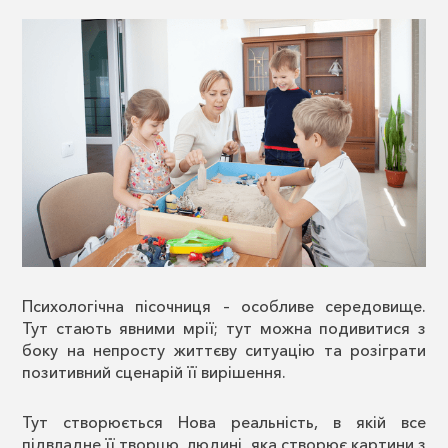
Психологічна пісочниця – особливе середовище.
Тут стають явними мрії; тут можна подивитися з
боку на непросту життєву ситуацію та розіграти
позитивний сценарій її вирішення.
Тут створюється Нова реальність, в якій все
підвладне її творцю, людині, яка створює картини з