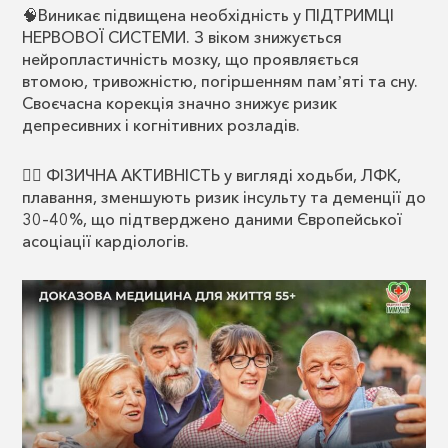
🧠Виникає підвищена необхідність у ПІДТРИМЦІ
НЕРВОВОЇ СИСТЕМИ. З віком знижується
нейропластичність мозку, що проявляється
втомою, тривожністю, погіршенням памʼяті та сну.
Своєчасна корекція значно знижує ризик
депресивних і когнітивних розладів.
🏊‍♂️ ФІЗИЧНА АКТИВНІСТЬ у вигляді ходьби, ЛФК,
плавання, зменшують ризик інсульту та деменції до
30–40%, що підтверджено даними Європейської
асоціації кардіологів.