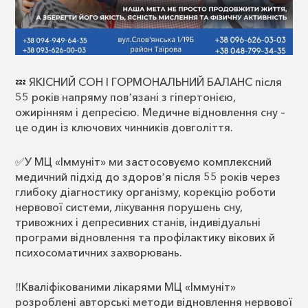
💤 ЯКІСНИЙ СОН І ГОРМОНАЛЬНИЙ БАЛАНС після
55 років напряму повʼязані з гіпертонією,
ожирінням і депресією. Медичне відновлення сну –
це один із ключових чинників довголіття.
✅У МЦ «Іммуніт» ми застосовуємо комплексний
медичний підхід до здоровʼя після 55 років через
глибоку діагностику організму, корекцію роботи
нервової системи, лікування порушень сну,
тривожних і депресивних станів, індивідуальні
програми відновлення та профілактику вікових й
психосоматичних захворювань.
‼️Кваліфікованими лікарями МЦ «Іммуніт»
розроблені авторські методи відновлення нервової