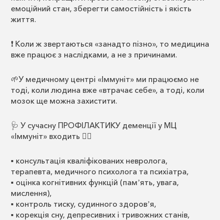
емоційний стан, зберегти самостійність і якість
життя.
❗ Коли ж звертаються «занадто пізно», то медицина
вже працює з наслідками, а не з причинами.
🌱У медичному центрі «Іммуніт» ми працюємо не
тоді, коли людина вже «втрачає себе», а тоді, коли
мозок ще можна захистити.
🩺 У сучасну ПРОФІЛАКТИКУ деменції у МЦ
«Іммуніт» входить 👇🏻
▪️ консультація кваліфікованих невролога,
терапевта, медичного психолога та психіатра,
▪️ оцінка когнітивних функцій (памʼять, увага,
мислення),
▪️ контроль тиску, судинного здоровʼя,
▪️ корекція сну, депресивних і тривожних станів,