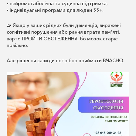
▪️ нейрометаболічна та судинна підтримка,
▪️ індивідуальні програми для людей 55+.
🧩 Якщо у ваших рідних були деменція, виражені
когнітивні порушення або рання втрата памʼяті,
варто ПРОЙТИ ОБСТЕЖЕННЯ, бо мозок старіє
повільно.
Але рішення завжди потрібно приймати ВЧАСНО.