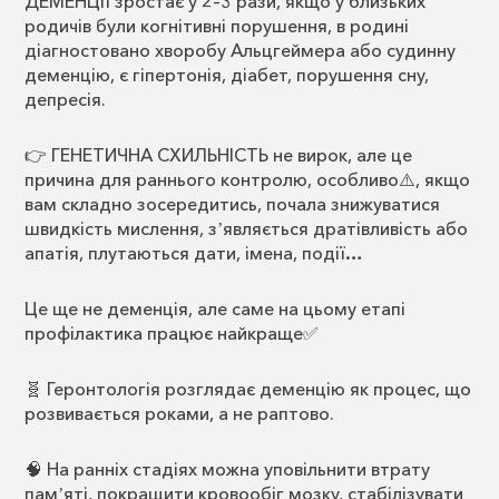
ДЕМЕНЦІЇ зростає у 2–3 рази, якщо у близьких
родичів були когнітивні порушення, в родині
діагностовано хворобу Альцгеймера або судинну
деменцію, є гіпертонія, діабет, порушення сну,
депресія.
👉 ГЕНЕТИЧНА СХИЛЬНІСТЬ не вирок, але це
причина для раннього контролю, особливо⚠️, якщо
вам складно зосередитись, почала знижуватися
швидкість мислення, зʼявляється дратівливість або
апатія, плутаються дати, імена, події…
Це ще не деменція, але саме на цьому етапі
профілактика працює найкраще✅
🧬 Геронтологія розглядає деменцію як процес, що
розвивається роками, а не раптово.
🧠 На ранніх стадіях можна уповільнити втрату
памʼяті, покращити кровообіг мозку, стабілізувати