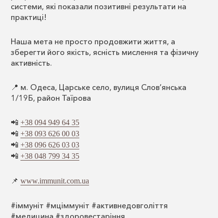
системи, які показали позитивні результати на
практиці!
Наша мета не просто продовжити життя, а
зберегти його якість, ясність мислення та фізичну
активність.
📍 м. Одеса, Царське село, вулиця Слов’янська
1/19Б, район Таїрова
📲
+38 094 949 64 35
📲
+38 093 626 00 03
📲
+38 096 626 03 03
📲
+38 048 799 34 35
📌
www.immunit.com.ua
#іммуніт #мціммуніт #активнедовголіття
#медицина #здоровестаріння