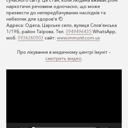
наркотичні речовини одночасно, що може
призвести до непередбачуваних наслідків та
небезпек для здоров’я 🤕
Адреса: Одеса, Царське село, вулиця Слов’янська
1/19Б, район Таїрова. Тел.
0949496435
WhatsApp,
моб.
0936260003
сайт:
www.immunit.com.ua
Про лікування в медичному центрі Імуніт –
смотреть видео
.
Відеопрогравач