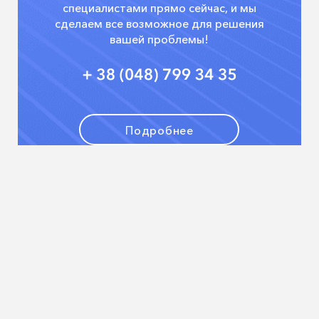
специалистами
прямо сейчас, и мы
сделаем все возможное для решения
вашей проблемы!
Подробнее
Мапа сайту