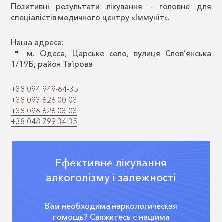
Позитивні результати лікування – головне для
спеціалістів медичного центру «Іммуніт».
Наша адреса:
📍 м. Одеса, Царське село, вулиця Слов’янська
1/19Б, район Таїрова
+38 094 949-64-35
+38 093 626 00 03
+38 096 626 03 03
+38 048 799 34 35
Ефективне лікування
алкоголізму і залежності
Вам необходима наркологическая
помощь? Свяжитесь с нашими