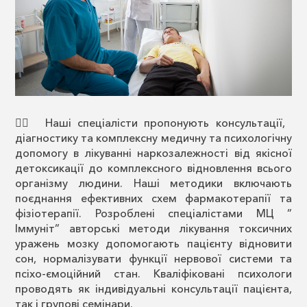
👨‍⚕️ Наші спеціалісти пропонують консультації,
діагностику та комплексну медичну та психологічну
допомогу в лікуванні наркозалежності від якісної
детоксикації до комплексного відновлення всього
організму людини. Наші методики включають
поєднання ефективних схем фармакотерапії та
фізіотерапії. Розроблені спеціалістами МЦ ”
Іммуніт” авторські методи лікування токсичних
уражень мозку допомогають пацієнту відновити
сон, нормалізувати функції нервової системи та
псіхо-ємоційний стан. Кваліфіковані психологи
проводять як індивідуальні консультації пацієнта,
так і групові семінари.