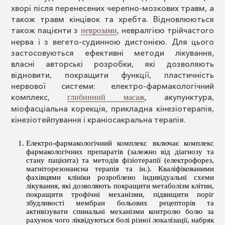
хворі після перенесених черепно-мозкових травм, а
також травм кінцівок та хребта. Відновлюються
також пацієнти з
, невралгією трійчастого
неврозами
нерва і з вегето-судинною дистонією. Для цього
застосовуються ефективні методи лікування,
власні авторські розробки, які дозволяють
відновити, покращити функції, пластичність
нервової системи: електро-фармакологічний
комплекс,
, акупунктура,
глибинний масаж
міофасціальна корекція, прикладна кінезіотерапія,
кінезіотейпування і краніосакральна терапія.
Електро-фармакологічний комплекс включає комплекс
фармакологічних препаратів (залежно від діагнозу та
стану пацієнта) та методів фізіотерапії (електрофорез,
магніторезонансна терапія та ін.). Кваліфікованими
фахівцями клініки розроблено індивідуальні схеми
лікування, які дозволяють покращити метаболізм клітин,
покращити трофічні механізми, підвищити поріг
збудливості мембран больових рецепторів та
активізувати спинальні механізми контролю болю за
рахунок чого ліквідуються болі різної локалізації, набряк