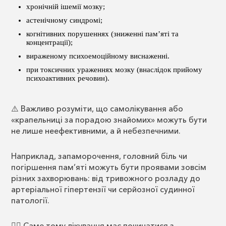
хронічній ішемії мозку;
астенічному синдромі;
когнітивних порушеннях (зниженні пам’яті та
концентрації);
вираженому психоемоційному виснаженні.
при токсичних ураженнях мозку (внаслідок прийому
психоактивних речовин).
⚠️ Важливо розуміти, що самолікування або
«крапельниці за порадою знайомих» можуть бути
не лише неефективними, а й небезпечними.
Наприклад, запаморочення, головний біль чи
погіршення пам’яті можуть бути проявами зовсім
різних захворювань: від тривожного розладу до
артеріальної гіпертензії чи серйозної судинної
патології.
👩‍⚕️ Саме тому лікування має починатися з