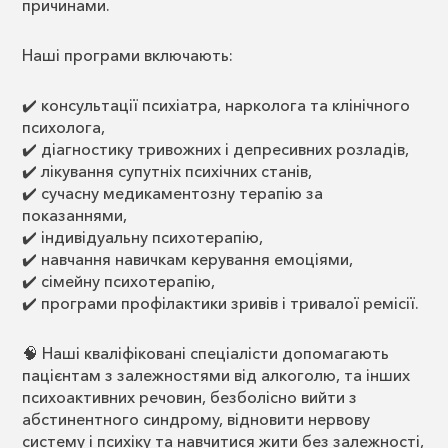
причинами.
Наші програми включають:
✔️ консультації психіатра, нарколога та клінічного
психолога,
✔️ діагностику тривожних і депресивних розладів,
✔️ лікування супутніх психічних станів,
✔️ сучасну медикаментозну терапію за
показаннями,
✔️ індивідуальну психотерапію,
✔️ навчання навичкам керування емоціями,
✔️ сімейну психотерапію,
✔️ програми профілактики зривів і тривалої ремісії.
🧠 Наші кваліфіковані спеціалісти допомагають
пацієнтам з залежностями від алкоголю, та інших
психоактивних речовин, безболісно вийти з
абстинентного синдрому, відновити нервову
систему і психіку та навчитися жити без залежності,