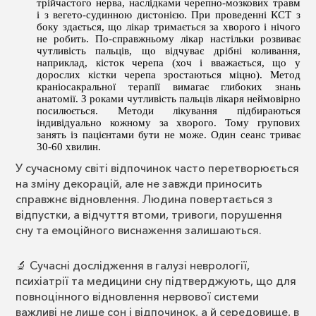
трійчастого нерва, наслідками черепно-мозкових травм
і з вегето-судинною дистонією. При проведенні КСТ з
боку здається, що лікар тримається за хворого і нічого
не робить. По-справжньому лікар настільки розвиває
чутливість пальців, що відчуває дрібні коливання,
наприклад, кісток черепа (хоч і вважається, що у
дорослих кістки черепа зростаються міцно). Метод
краніосакральної терапії вимагає глибоких знань
анатомії. З роками чутливість пальців лікаря неймовірно
посилюється. Методи лікування підбираються
індивідуально кожному за хворого. Тому групових
занять із пацієнтами бути не може. Один сеанс триває
30-60 хвилин.
У сучасному світі відпочинок часто перетворюється
на зміну декорацій, але не завжди приносить
справжнє відновлення. Людина повертається з
відпустки, а відчуття втоми, тривоги, порушення
сну та емоційного виснаження залишаються.
🔬 Сучасні дослідження в галузі неврології,
психіатрії та медицини сну підтверджують, що для
повноцінного відновлення нервової системи
важливі не лише сон і відпочинок, а й середовище, в