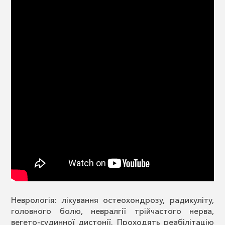
Неврологія: лікування остеохондрозу, радикуліту,
головного болю, невралгії трійчастого нерва,
вегето-судинної дистонії. Проходять реабілітацію