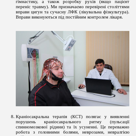
гімнастику, а також розробку рухів (якщо пацієнт
переніс травму). Ми призначаємо перевірені століттями
вправи цигун та сучасну ЛФК (лікувальна фізкультура).
Вправи виконуються під постійним контролем лікаря.
Краніосакральна терапія (КСТ) полягає у виявленні
порушень краніосакрального ритму (пульсації
спинномозкової рідини) та їх усуненні. Це переважно
робота з головними болями, неврозами, невралгією