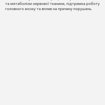
та метаболізм нервової тканини, підтримка роботу
головного мозку та вплив на причину порушень.
🏆 Багаторічний досвід кваліфікованних спеціалістів
МЦ «Іммуніт», ефективні методики та
індивідуальний підхід дозволяють досягати
позитивних результатів навіть у складних клінічних
випадках.
В МЦ «Іммуніт» розроблені авторські методи
відновлення нервової системи (індивідуально
підібрана фаркакотерапія з фізіотерапією).
💬 Головний мозок не потребує «чарівних
крапельниць». Він потребує уважного ставлення,
точної діагностики та професійно підібраного
лікування.
📍 м. Одеса, Царське село