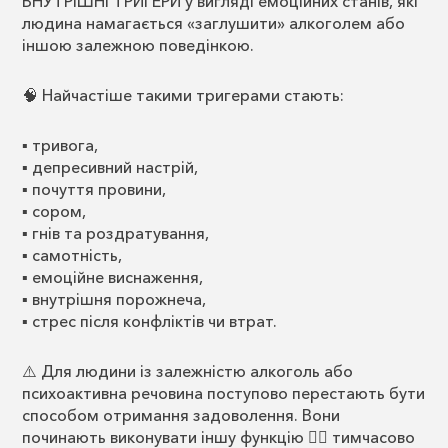
ВНУТРІШНІ ТРИГЕРИ у вигляді емоційних станів, які
людина намагається «заглушити» алкоголем або
іншою залежною поведінкою.
🧠 Найчастіше такими тригерами стають:
▪️ тривога,
▪️ депресивний настрій,
▪️ почуття провини,
▪️ сором,
▪️ гнів та роздратування,
▪️ самотність,
▪️ емоційне виснаження,
▪️ внутрішня порожнеча,
▪️ стрес після конфліктів чи втрат.
⚠️ Для людини із залежністю алкоголь або
психоактивна речовина поступово перестають бути
способом отримання задоволення. Вони
починають виконувати іншу функцію 👉🏻 тимчасово