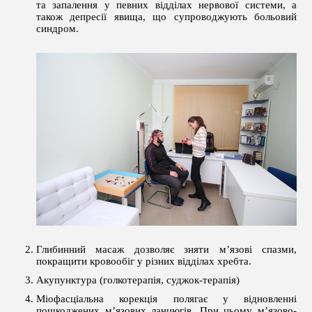
та запалення у певних відділах нервової системи, а
також депресії явища, що супроводжують больовий
синдром.
Глибинний масаж дозволяє зняти м’язові спазми,
покращити кровообіг у різних відділах хребта.
Акупунктура (голкотерапія, суджок-терапія)
Міофасціальна корекція полягає у відновленні
пошкоджених м’язових ланцюгів. При цьому м’язово-