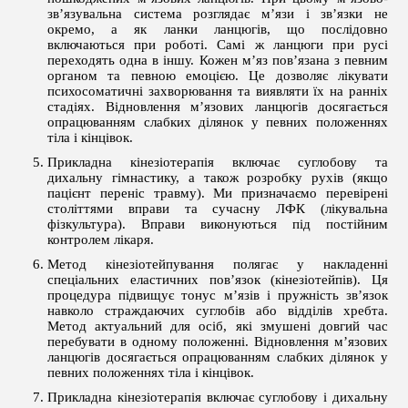
зв’язувальна система розглядає м’язи і зв’язки не
окремо, а як ланки ланцюгів, що послідовно
включаються при роботі. Самі ж ланцюги при русі
переходять одна в іншу. Кожен м’яз пов’язана з певним
органом та певною емоцією. Це дозволяє лікувати
психосоматичні захворювання та виявляти їх на ранніх
стадіях. Відновлення м’язових ланцюгів досягається
опрацюванням слабких ділянок у певних положеннях
тіла і кінцівок.
Прикладна кінезіотерапія включає суглобову та
дихальну гімнастику, а також розробку рухів (якщо
пацієнт переніс травму). Ми призначаємо перевірені
століттями вправи та сучасну ЛФК (лікувальна
фізкультура). Вправи виконуються під постійним
контролем лікаря.
Метод кінезіотейпування полягає у накладенні
спеціальних еластичних пов’язок (кінезіотейпів). Ця
процедура підвищує тонус м’язів і пружність зв’язок
навколо страждаючих суглобів або відділів хребта.
Метод актуальний для осіб, які змушені довгий час
перебувати в одному положенні. Відновлення м’язових
ланцюгів досягається опрацюванням слабких ділянок у
певних положеннях тіла і кінцівок.
Прикладна кінезіотерапія включає суглобову і дихальну