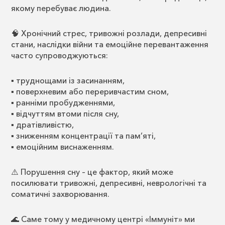
якому перебуває людина.
🧠 Хронічний стрес, тривожні розлади, депресивні
стани, наслідки війни та емоційне перевантаження
часто супроводжуються:
▪️ труднощами із засинанням,
▪️ поверхневим або переривчастим сном,
▪️ ранніми пробудженнями,
▪️ відчуттям втоми після сну,
▪️ дратівливістю,
▪️ зниженням концентрації та пам’яті,
▪️ емоційним виснаженням.
⚠️ Порушення сну – це фактор, який може
посилювати тривожні, депресивні, неврологічні та
соматичні захворювання.
🌊 Саме тому у медичному центрі «Іммуніт» ми